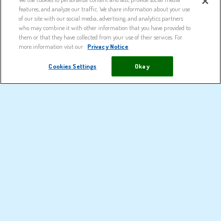
features, and analyze our traffic. We share information about your use
of our site with our social media, advertising, and analytics partners
Spray Nasale Decongestionante Naturale
who may combine it with other information that you have provided to
them or that they have collected from your use of their services. For
more information visit our
Privacy Notice
Physiomer Express ti aiuta a liberare il naso chiuso in soli 2 minuti grazie alla
sua combinazione di acqua di mare ipertonica, oli essenziali ed estratto di
Cookies Settings
Okay
menta selvatica.
Scopri di più
Soluzioni nasali