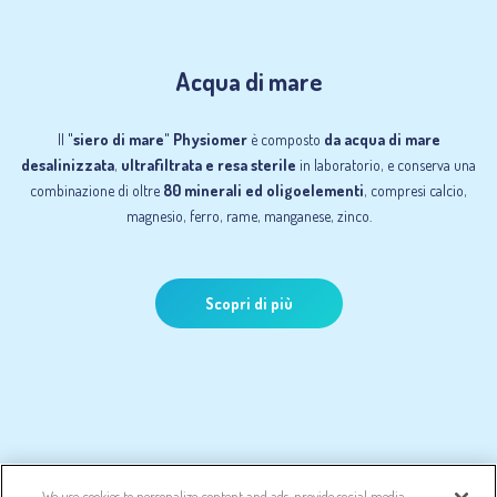
Acqua di mare
Il
"siero di mare" Physiomer
è composto
da acqua di mare
desalinizzata
,
ultrafiltrata e resa sterile
in laboratorio, e conserva una
combinazione di oltre
80 minerali ed oligoelementi
, compresi calcio,
magnesio, ferro, rame, manganese, zinco.
Scopri di più
We use cookies to personalize content and ads, provide social media