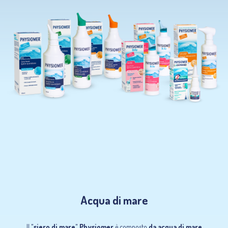
Acqua di mare
Il
"siero di mare" Physiomer
è composto
da acqua di mare