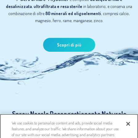
desalinizzata
,
ultrafiltrata e resa sterile
in laboratorio, e conserva una
combinazione di oltre
80 minerali ed oligoelementi
, compresi calcio,
magnesio, ferro, rame, manganese, zinco.
Scopri di più
Spray Nasale Decongestionante Naturale
We use cookies to personalize content and ads, provide social media
features, and analyze our traffic. We share information about your use
Physiomer Express ti aiuta a liberare il naso chiuso in soli 2 minuti grazie alla
of our site with our social media, advertising, and analytics partners
sua combinazione di acqua di mare ipertonica, oli essenziali ed estratto di